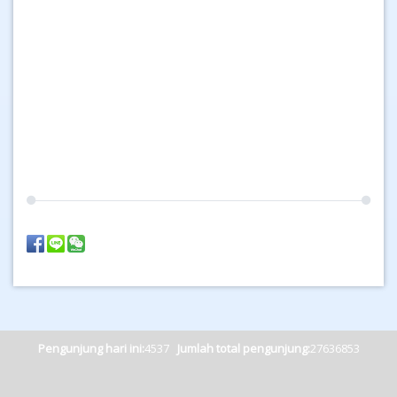
Pengunjung hari ini:
4537
Jumlah total pengunjung:
27636853