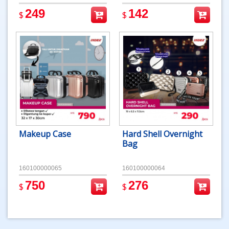
249
142
$
$
Makeup Case
Hard Shell Overnight
Bag
160100000065
160100000064
750
276
$
$