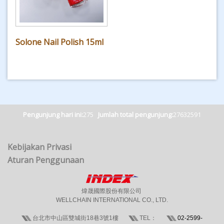
Solone Nail Polish 15ml
Pengunjung hari ini:
275
Jumlah total pengunjung:
27632591
Kebijakan Privasi
Aturan Penggunaan
煒晟國際股份有限公司
WELLCHAIN INTERNATIONAL CO., LTD.
台北市中山區雙城街18巷3號1樓
TEL：
02-2599-