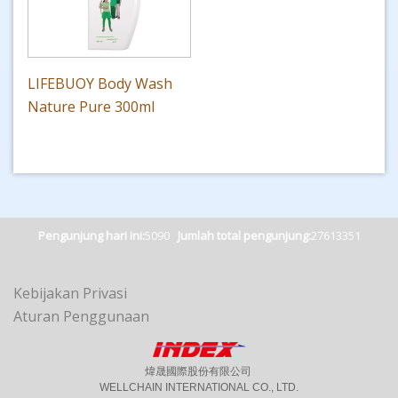
LIFEBUOY Body Wash
Nature Pure 300ml
Pengunjung hari ini:
5090
Jumlah total pengunjung:
27613351
Kebijakan Privasi
Aturan Penggunaan
煒晟國際股份有限公司
WELLCHAIN INTERNATIONAL CO., LTD.