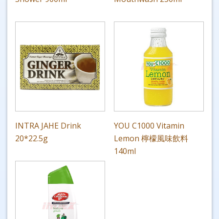
INTRA JAHE Drink
YOU C1000 Vitamin
20*22.5g
Lemon 檸檬風味飲料
140ml