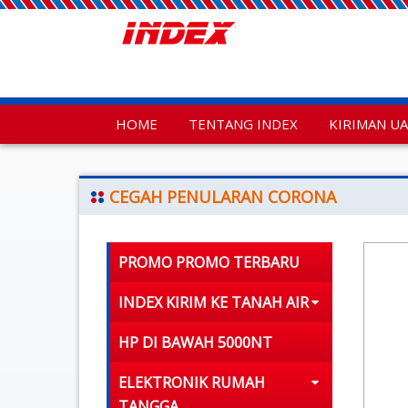
HOME
TENTANG INDEX
KIRIMAN U
CEGAH PENULARAN CORONA
PROMO PROMO TERBARU
INDEX KIRIM KE TANAH AIR
HP DI BAWAH 5000NT
ELEKTRONIK RUMAH
TANGGA