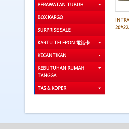
PERAWATAN TUBUH
BOX KARGO
INTRA
20*22
SURPRISE SALE
KARTU TELEPON 電話卡
KECANTIKAN
KEBUTUHAN RUMAH
TANGGA
TAS & KOPER