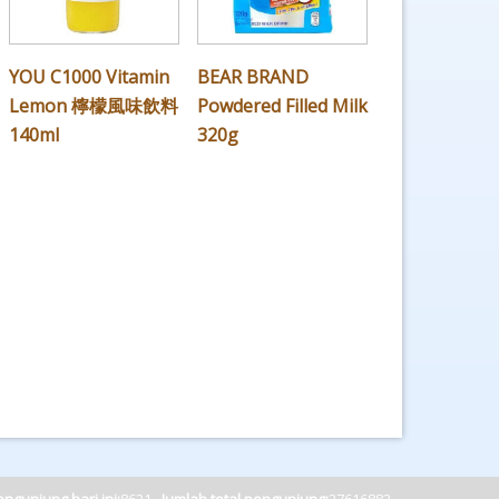
YOU C1000 Vitamin
BEAR BRAND
Lemon 檸檬風味飲料
Powdered Filled Milk
140ml
320g