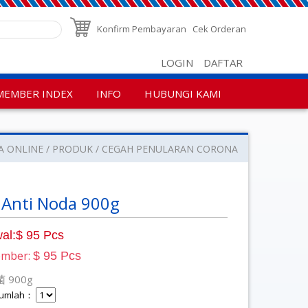
Konfirm Pembayaran
Cek Orderan
LOGIN
DAFTAR
MEMBER INDEX
INFO
HUBUNGI KAMI
A ONLINE
PRODUK
CEGAH PENULARAN CORONA
 Anti Noda 900g
al:$ 95 Pcs
ember:
$ 95 Pcs
 900g
 Jumlah：