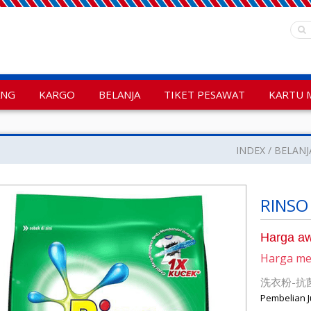
ANG
KARGO
BELANJA
TIKET PESAWAT
KARTU 
INDEX
BELANJ
RINSO
Harga aw
Harga m
洗衣粉-抗菌
Pembelian