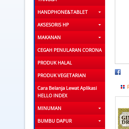
HANDPHONE&TABLET
AKSESORIS HP
MAKANAN
CEGAH PENULARAN CORONA
PRODUK HALAL
PRODUK VEGETARIAN
Cara Belanja Lewat Aplikasi
HELLO INDEX
MINUMAN
BUMBU DAPUR