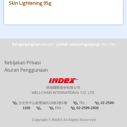
Skin Lightening 95g
Pengunjung hari ini:
4433
Jumlah total pengunjung:
27621786
Kebijakan Privasi
Aturan Penggunaan
煒晟國際股份有限公司
WELLCHAIN INTERNATIONAL CO., LTD.
台北市中山區雙城街18巷3號1樓
TEL：
02-2599-
1166
FAX：
02-2599-2808
Copyright © INDEX All Rights Reserved