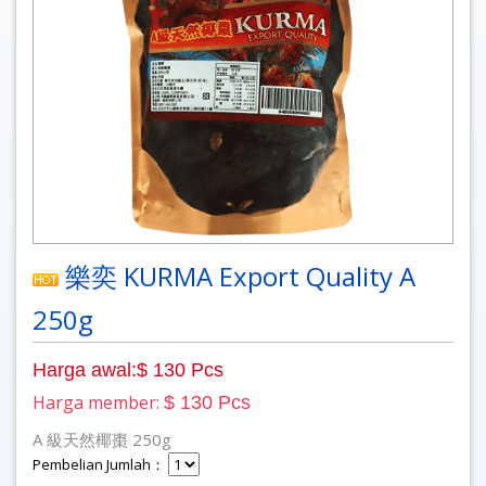
樂奕 KURMA Export Quality A
250g
Harga awal:$ 130 Pcs
Harga member:
$ 130 Pcs
A 級天然椰棗 250g
Pembelian Jumlah：