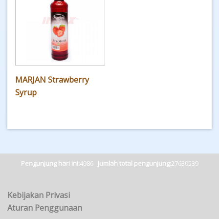
MARJAN Strawberry
Syrup
Pengunjung hari ini:
4986
Jumlah total pengunjung:
27630539
Kebijakan Privasi
Aturan Penggunaan