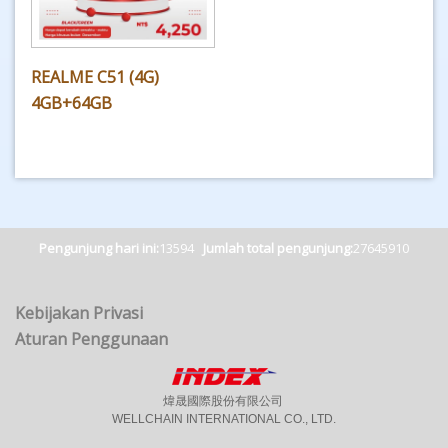
REALME C51 (4G)
4GB+64GB
Pengunjung hari ini:
13594
Jumlah total pengunjung:
27645910
Kebijakan Privasi
Aturan Penggunaan
煒晟國際股份有限公司
WELLCHAIN INTERNATIONAL CO., LTD.