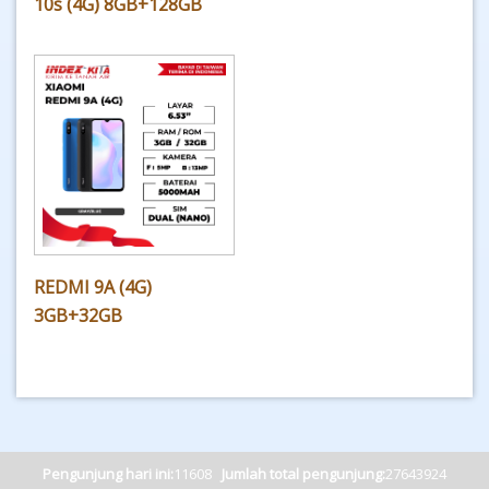
10s (4G) 8GB+128GB
REDMI 9A (4G)
3GB+32GB
Pengunjung hari ini:
11608
Jumlah total pengunjung:
27643924