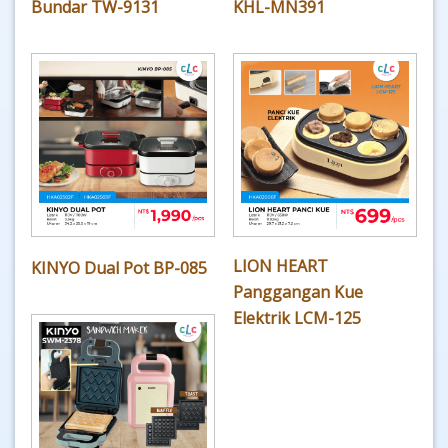
Bundar TW-9131
KHL-MN391
LION HEART
KINYO Dual Pot BP-085
Panggangan Kue
Elektrik LCM-125