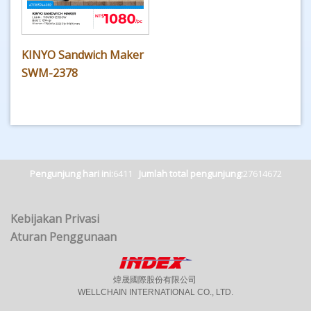
KINYO Sandwich Maker
SWM-2378
Pengunjung hari ini:
6411
Jumlah total pengunjung:
27614672
Kebijakan Privasi
Aturan Penggunaan
煒晟國際股份有限公司
WELLCHAIN INTERNATIONAL CO., LTD.