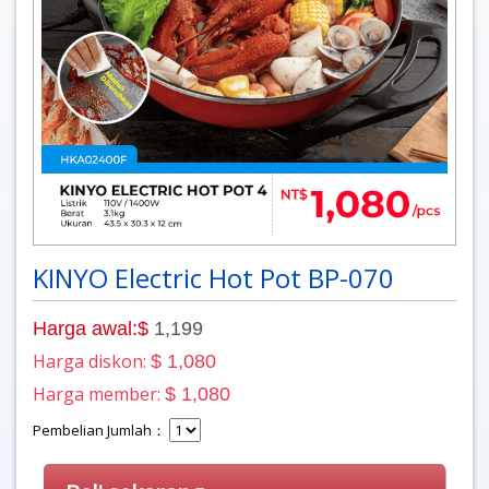
KINYO Electric Hot Pot BP-070
Harga awal:$
1,199
Harga diskon:
$ 1,080
Harga member:
$ 1,080
Pembelian Jumlah：