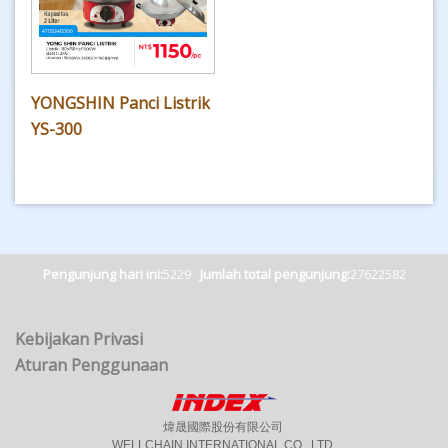
YONGSHIN Panci Listrik
YS-300
Pengunjung hari ini:
5229
Jumlah total pengunjung:
27622582
Kebijakan Privasi
Aturan Penggunaan
煒晟國際股份有限公司
WELLCHAIN INTERNATIONAL CO., LTD.