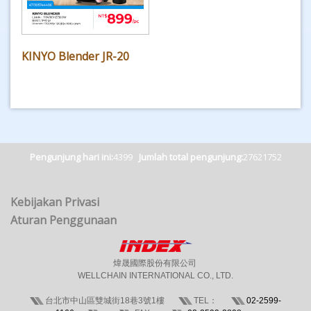
KINYO Blender JR-20
Pengunjung hari ini:
4399
Jumlah total pengunjung:
27621752
Kebijakan Privasi
Aturan Penggunaan
煒晟國際股份有限公司
WELLCHAIN INTERNATIONAL CO., LTD.
台北市中山區雙城街18巷3號1樓
TEL：
02-2599-