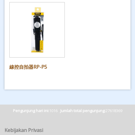
線控自拍器RP-P5
Pengunjung hari ini:
1016
Jumlah total pengunjung:
27618369
Kebijakan Privasi