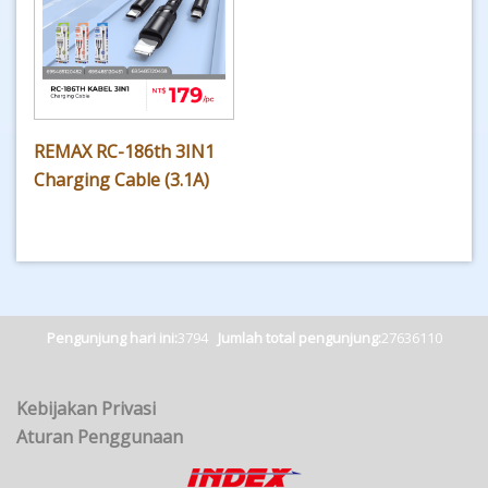
REMAX RC-186th 3IN1
Charging Cable (3.1A)
Pengunjung hari ini:
3794
Jumlah total pengunjung:
27636110
Kebijakan Privasi
Aturan Penggunaan