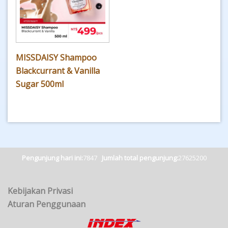
MISSDAISY Shampoo
Blackcurrant & Vanilla
Sugar 500ml
Pengunjung hari ini:
7847
Jumlah total pengunjung:
27625200
Kebijakan Privasi
Aturan Penggunaan