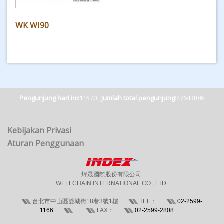
WK WI90
Pengunjung hari ini:
11570
Jumlah total pengunjung:
27643886
Kebijakan Privasi
Aturan Penggunaan
煒晟國際股份有限公司
WELLCHAIN INTERNATIONAL CO., LTD.
台北市中山區雙城街18巷3號1樓
TEL：
02-2599-
1166
FAX：
02-2599-2808