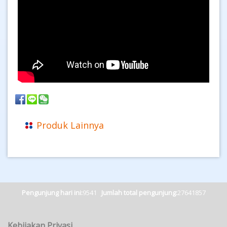
Produk Lainnya
Pengunjung hari ini:
9541
Jumlah total pengunjung:
27641857
Kebijakan Privasi