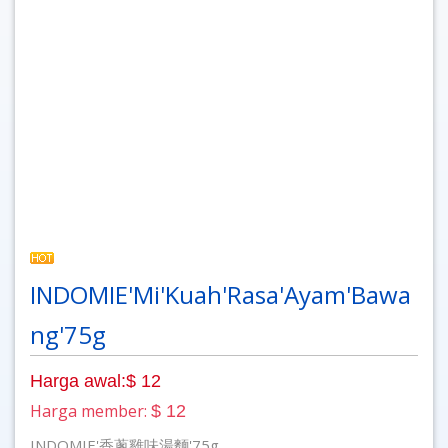
INDOMIE'Mi'Kuah'Rasa'Ayam'Bawa
ng'75g
Harga awal:$ 12
Harga member:
$ 12
INDOMIE'香蔥雞味湯麵'75g