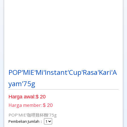
POP'MIE'Mi'Instant'Cup'Rasa'Kari'A
yam'75g
Harga awal:$ 20
Harga member:
$ 20
POP'MIE'咖哩雞杯麵'75g
Pembelian Jumlah：