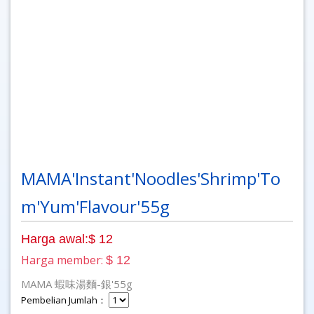
MAMA'Instant'Noodles'Shrimp'To
m'Yum'Flavour'55g
Harga awal:$ 12
Harga member:
$ 12
MAMA
蝦味湯麵-銀'55g
Pembelian Jumlah：