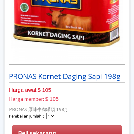
PRONAS Kornet Daging Sapi 198g
Harga awal:$ 105
Harga member:
$ 105
PRONAS 原味牛肉罐頭 198g
Pembelian Jumlah：
Beli sekarang