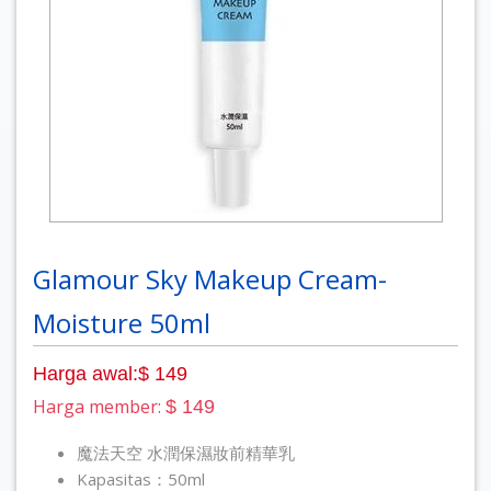
Glamour Sky Makeup Cream-
Moisture 50ml
Harga awal:$ 149
Harga member:
$ 149
魔法天空 水潤保濕妝前精華乳
Kapasitas：50ml