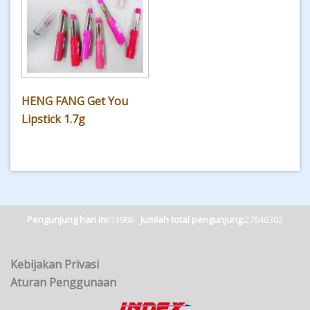
HENG FANG Get You
Lipstick 1.7g
Pengunjung hari ini:
13986
Jumlah total pengunjung:
27646302
Kebijakan Privasi
Aturan Penggunaan