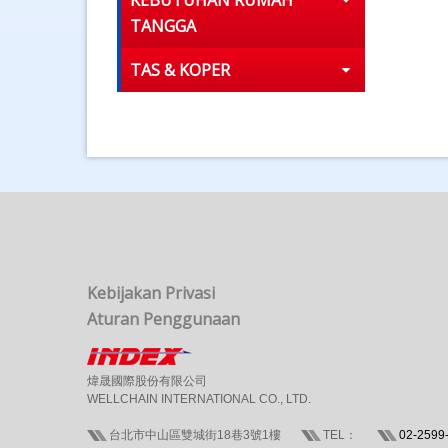
KEBUTUHAN RUMAH
TANGGA
TAS & KOPER
Kebijakan Privasi
Aturan Penggunaan
煒晟國際股份有限公司
WELLCHAIN INTERNATIONAL CO., LTD.
台北市中山區雙城街18巷3號1樓
TEL：
02-2599