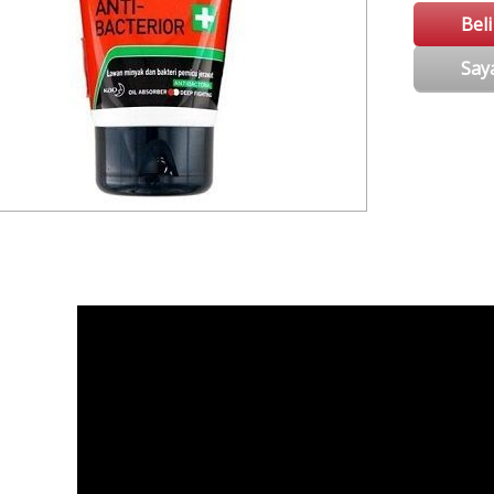
Bel
Say