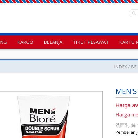
ANG
KARGO
BELANJA
TIKET PESAWAT
KARTU 
INDEX
BE
MEN'S 
Harga aw
Harga m
洗面乳-綠 
Pembelian