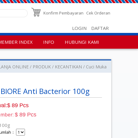
Konfirm Pembayaran
Cek Orderan
LOGIN
DAFTAR
MEMBER INDEX
INFO
HUBUNGI KAMI
LANJA ONLINE
PRODUK
KECANTIKAN
Cuci Muka
BIORE Anti Bacterior 100g
al:$ 89 Pcs
ember:
$ 89 Pcs
100g
 Jumlah：