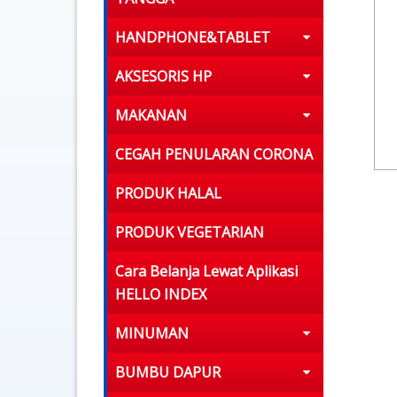
HANDPHONE&TABLET
AKSESORIS HP
MAKANAN
CEGAH PENULARAN CORONA
PRODUK HALAL
PRODUK VEGETARIAN
Cara Belanja Lewat Aplikasi
HELLO INDEX
MINUMAN
BUMBU DAPUR