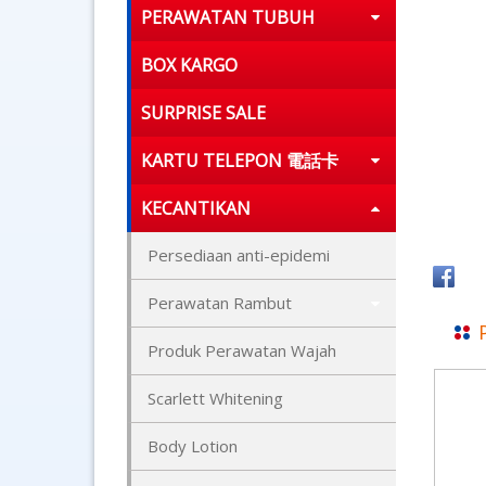
PERAWATAN TUBUH
BOX KARGO
SURPRISE SALE
KARTU TELEPON 電話卡
KECANTIKAN
Persediaan anti-epidemi
Perawatan Rambut
Produk Perawatan Wajah
Scarlett Whitening
Body Lotion