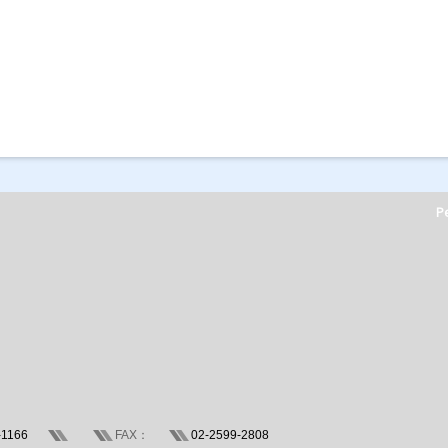
Pe
-1166
FAX：
02-2599-2808