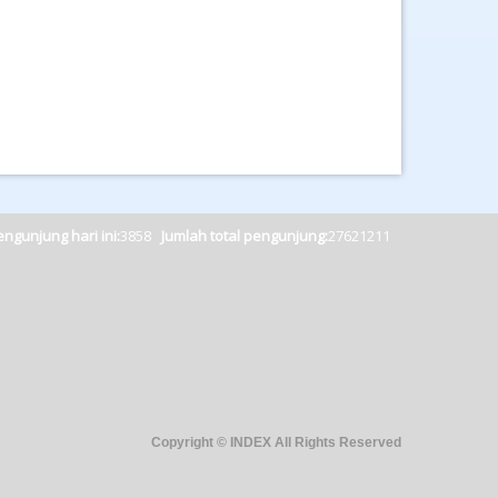
ngunjung hari ini:
3858
Jumlah total pengunjung:
27621211
Copyright © INDEX All Rights Reserved