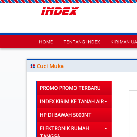
HOME
TENTANG INDEX
KIRIMAN U
Cuci Muka
PROMO PROMO TERBARU
INDEX KIRIM KE TANAH AIR
HP DI BAWAH 5000NT
ELEKTRONIK RUMAH
TANGGA