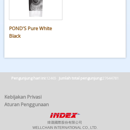
POND'S Pure White
Black
Pengunjung hari ini:
12465
Jumlah total pengunjung:
27644781
Kebijakan Privasi
Aturan Penggunaan
煒晟國際股份有限公司
WELLCHAIN INTERNATIONAL CO., LTD.