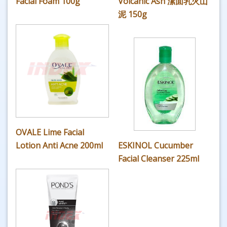
Facial Foam 100g
Volcanic Ash 潔面乳火山
泥 150g
OVALE Lime Facial
Lotion Anti Acne 200ml
ESKINOL Cucumber
Facial Cleanser 225ml