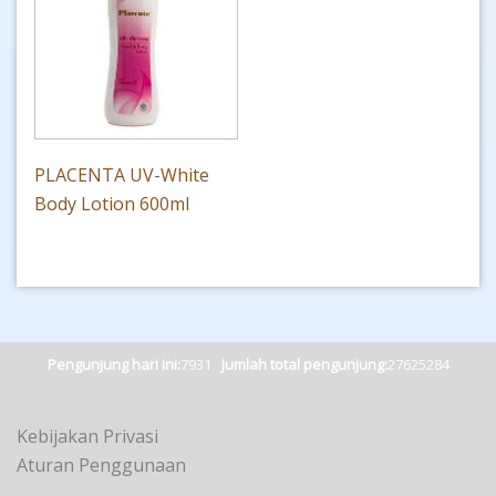
PLACENTA UV-White
Body Lotion 600ml
Pengunjung hari ini:
7931
Jumlah total pengunjung:
27625284
Kebijakan Privasi
Aturan Penggunaan