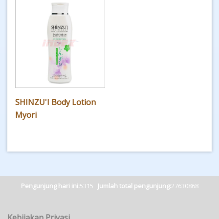
SHINZU'I Body Lotion
Myori
Pengunjung hari ini:
5315
Jumlah total pengunjung:
27630868
Kebijakan Privasi