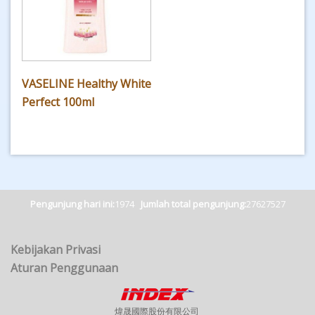
VASELINE Healthy White
Perfect 100ml
Pengunjung hari ini:
1974
Jumlah total pengunjung:
27627527
Kebijakan Privasi
Aturan Penggunaan
煒晟國際股份有限公司