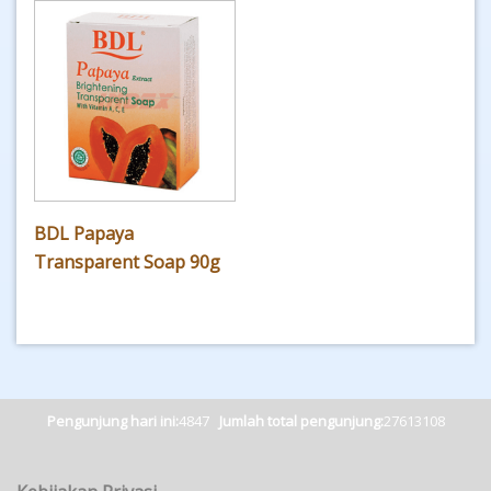
BDL Papaya
Transparent Soap 90g
Pengunjung hari ini:
4847
Jumlah total pengunjung:
27613108