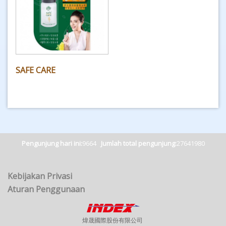
SAFE CARE
Pengunjung hari ini:
9664
Jumlah total pengunjung:
27641980
Kebijakan Privasi
Aturan Penggunaan
煒晟國際股份有限公司