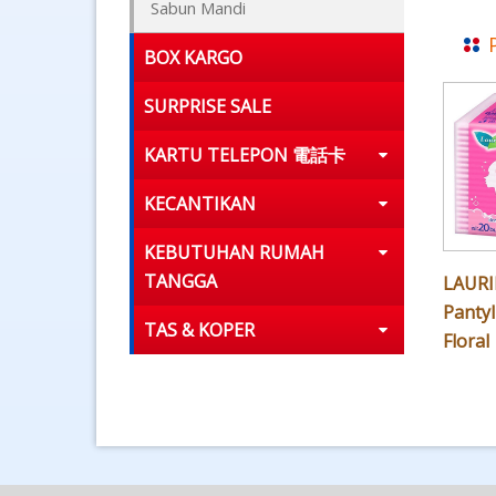
Sabun Mandi
BOX KARGO
SURPRISE SALE
KARTU TELEPON 電話卡
KECANTIKAN
KEBUTUHAN RUMAH
TANGGA
LAURI
Pantyl
TAS & KOPER
Floral