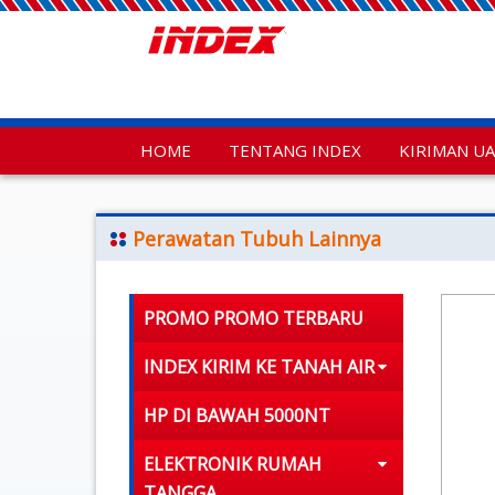
HOME
TENTANG INDEX
KIRIMAN U
Perawatan Tubuh Lainnya
PROMO PROMO TERBARU
INDEX KIRIM KE TANAH AIR
HP DI BAWAH 5000NT
ELEKTRONIK RUMAH
TANGGA