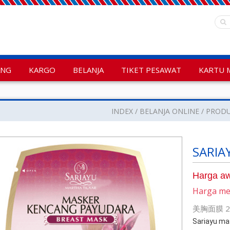
ANG
KARGO
BELANJA
TIKET PESAWAT
KARTU 
INDEX
BELANJA ONLINE
PROD
SARIA
Harga aw
Harga m
美胸面膜 2
Sariayu ma