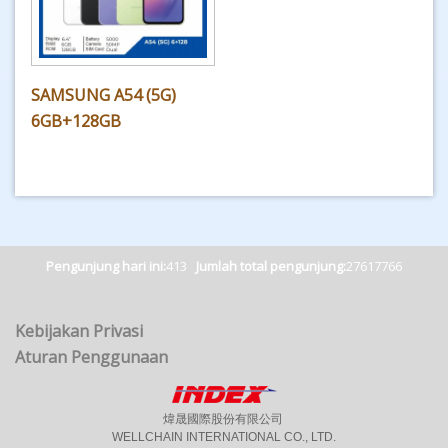
SAMSUNG A54 (5G)
6GB+128GB
Pengunjung hari ini:
413
Jumlah total pengunjung:
27617766
Kebijakan Privasi
Aturan Penggunaan
煒晟國際股份有限公司
WELLCHAIN INTERNATIONAL CO., LTD.