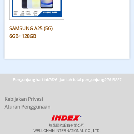
SAMSUNG A25 (5G)
6GB+128GB
Pengunjung hari ini:
7626
Jumlah total pengunjung:
27615887
Kebijakan Privasi
Aturan Penggunaan
煒晟國際股份有限公司
WELLCHAIN INTERNATIONAL CO., LTD.