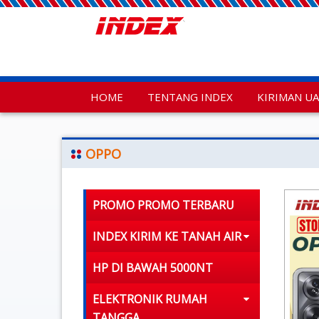
HOME
TENTANG INDEX
KIRIMAN U
OPPO
PROMO PROMO TERBARU
INDEX KIRIM KE TANAH AIR
HP DI BAWAH 5000NT
ELEKTRONIK RUMAH
TANGGA