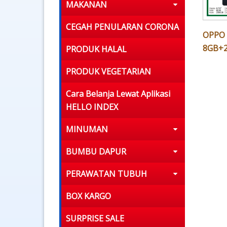
MAKANAN
CEGAH PENULARAN CORONA
OPPO 
8GB+
PRODUK HALAL
PRODUK VEGETARIAN
Cara Belanja Lewat Aplikasi
HELLO INDEX
MINUMAN
BUMBU DAPUR
PERAWATAN TUBUH
BOX KARGO
SURPRISE SALE