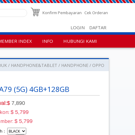
Konfirm Pembayaran
Cek Orderan
LOGIN
DAFTAR
MEMBER INDEX
INFO
HUBUNGI KAMI
DUK
HANDPHONE&TABLET
HANDPHONE
OPPO
A79 (5G) 4GB+128GB
al:$
7,890
skon:
$ 5,799
ember:
$ 5,799
lih：