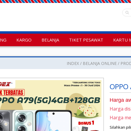
ANG
KARGO
BELANJA
TIKET PESAWAT
KARTU 
INDEX
BELANJA ONLINE
PRO
OPPO 
Harga aw
Harga di
Harga m
Silahkan pi