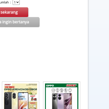
 Jumlah：
i sekarang
a ingin bertanya