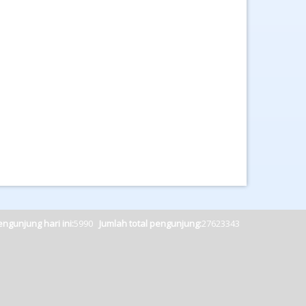
ngunjung hari ini:
5990
Jumlah total pengunjung:
27623343