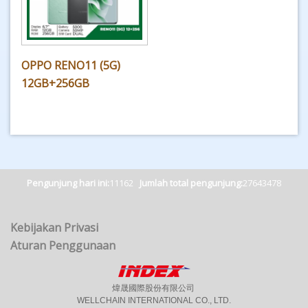
OPPO RENO11 (5G)
12GB+256GB
Pengunjung hari ini:
11162
Jumlah total pengunjung:
27643478
Kebijakan Privasi
Aturan Penggunaan
煒晟國際股份有限公司
WELLCHAIN INTERNATIONAL CO., LTD.