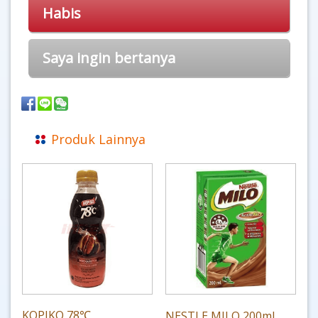
Habis
Saya ingin bertanya
Produk Lainnya
KOPIKO 78℃
NESTLE MILO 200ml