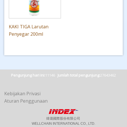
KAKI TIGA Larutan
Penyegar 200ml
Pengunjung hari ini:
11146
Jumlah total pengunjung:
27643462
Kebijakan Privasi
Aturan Penggunaan
煒晟國際股份有限公司
WELLCHAIN INTERNATIONAL CO., LTD.