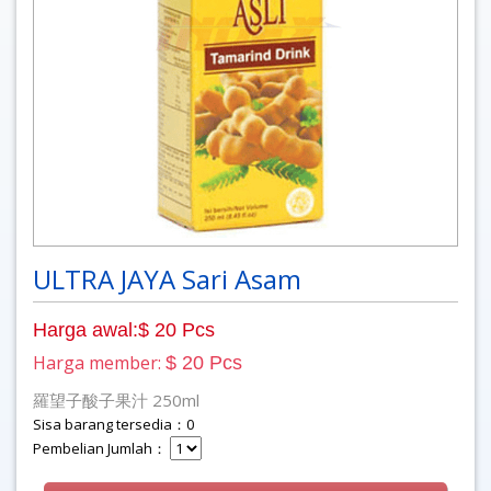
ULTRA JAYA Sari Asam
Harga awal:$ 20 Pcs
Harga member:
$ 20 Pcs
羅望子酸子果汁 250ml
Sisa barang tersedia：0
Pembelian Jumlah：