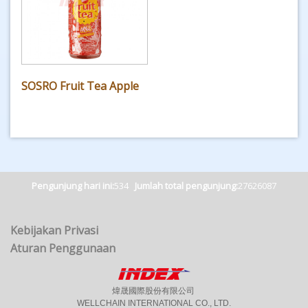
SOSRO Fruit Tea Apple
Pengunjung hari ini:
534
Jumlah total pengunjung:
27626087
Kebijakan Privasi
Aturan Penggunaan
煒晟國際股份有限公司
WELLCHAIN INTERNATIONAL CO., LTD.