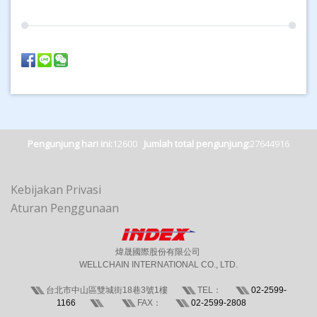
Pengunjung hari ini:
12600
Jumlah total pengunjung:
27644916
Kebijakan Privasi
Aturan Penggunaan
煒晟國際股份有限公司
WELLCHAIN INTERNATIONAL CO., LTD.
台北市中山區雙城街18巷3號1樓
TEL：
02-2599-
1166
FAX：
02-2599-2808