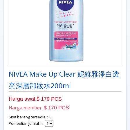
NIVEA Make Up Clear 妮維雅淨白透
亮深層卸妝水200ml
Harga awal:$ 179 PCS
Harga member:
$ 170 PCS
Sisa barang tersedia：0
Pembelian Jumlah：