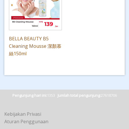
BELLA BEAUTY B5
Cleaning Mousse 潔顏慕
絲150ml
Pengunjung hari ini:
1353
Jumlah total pengunjung:
27618706
Kebijakan Privasi
Aturan Penggunaan