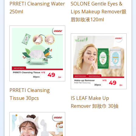
PRRETI Cleansing Water
SOLONE Gentle Eyes &
250ml
Lips Makeup Remover眼
唇卸妝液120ml
PRRETI Cleansing
Tissue 30pcs
IS LEAF Make Up
Remover 卸妝巾 30抽