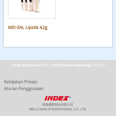
MEI-EAL Lipstik 4.2g
Pengunjung hari ini:
7887
Jumlah total pengunjung:
27625240
Kebijakan Privasi
Aturan Penggunaan
煒晟國際股份有限公司
WELLCHAIN INTERNATIONAL CO., LTD.