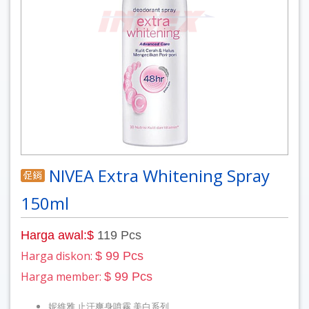
NIVEA Extra Whitening Spray
150ml
Harga awal:$
119 Pcs
Harga diskon:
$ 99 Pcs
Harga member:
$ 99 Pcs
妮維雅 止汗爽身噴霧 美白系列