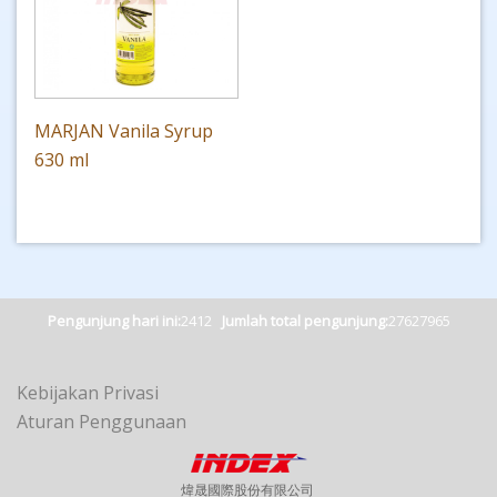
MARJAN Vanila Syrup
630 ml
Pengunjung hari ini:
2412
Jumlah total pengunjung:
27627965
Kebijakan Privasi
Aturan Penggunaan
煒晟國際股份有限公司