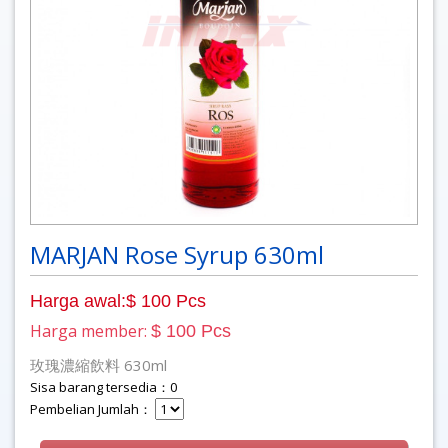
MARJAN Rose Syrup 630ml
Harga awal:$ 100 Pcs
Harga member:
$ 100 Pcs
玫瑰濃縮飲料 630ml
Sisa barang tersedia：0
Pembelian Jumlah：