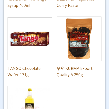
Syrup 460ml
Curry Paste
TANGO Chocolate
樂奕 KURMA Export
Wafer 171g
Quality A 250g