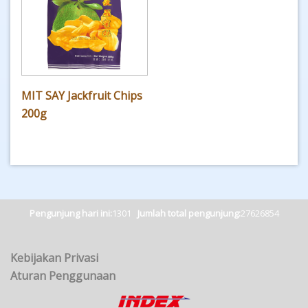
MIT SAY Jackfruit Chips
200g
Pengunjung hari ini:
1301
Jumlah total pengunjung:
27626854
Kebijakan Privasi
Aturan Penggunaan