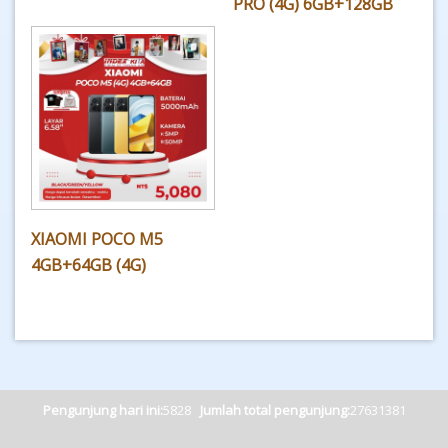
PRO (4G) 6GB+128GB
XIAOMI POCO M5
4GB+64GB (4G)
Pengunjung hari ini:
5828
Jumlah total pengunjung:
27631381