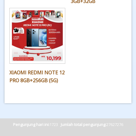
3GB+32GB
XIAOMI REDMI NOTE 12
PRO 8GB+256GB (5G)
Pengunjung hari ini:
1723
Jumlah total pengunjung:
27627276