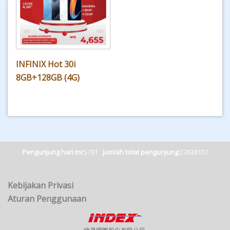
INFINIX Hot 30i
8GB+128GB (4G)
Pengunjung hari ini:
5791
Jumlah total pengunjung:
27638107
Kebijakan Privasi
Aturan Penggunaan