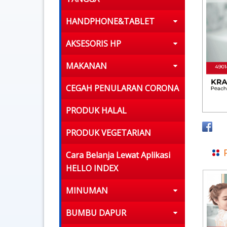
HANDPHONE&TABLET
AKSESORIS HP
MAKANAN
CEGAH PENULARAN CORONA
PRODUK HALAL
PRODUK VEGETARIAN
Cara Belanja Lewat Aplikasi
HELLO INDEX
MINUMAN
BUMBU DAPUR