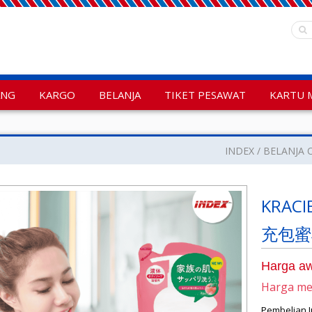
ANG
KARGO
BELANJA
TIKET PESAWAT
KARTU 
INDEX
BELANJA 
KRACI
充包蜜桃
Harga aw
Harga m
Pembelian