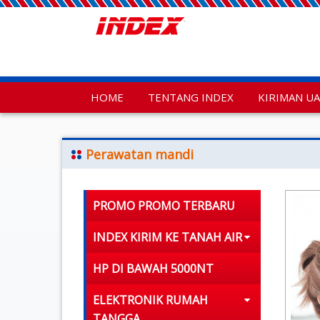
HOME
TENTANG INDEX
KIRIMAN U
Perawatan mandi
PROMO PROMO TERBARU
INDEX KIRIM KE TANAH AIR
HP DI BAWAH 5000NT
ELEKTRONIK RUMAH
TANGGA