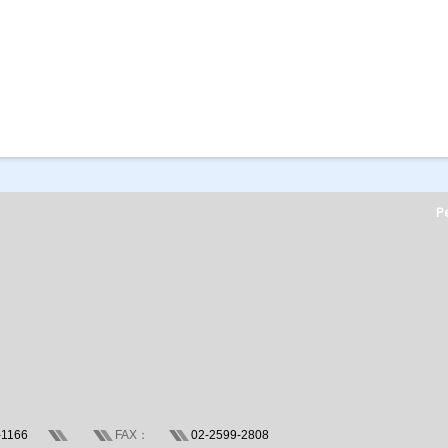
Pe
-1166
FAX：
02-2599-2808