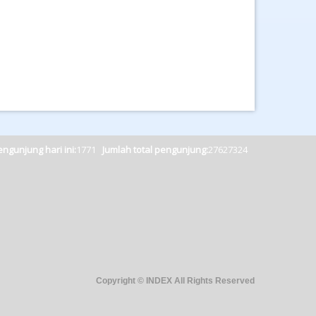
ngunjung hari ini:
1771
Jumlah total pengunjung:
27627324
Copyright © INDEX All Rights Reserved