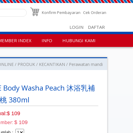
Konfirm Pembayaran
Cek Orderan
LOGIN
DAFTAR
MEMBER INDEX
INFO
HUBUNGI KAMI
ONLINE
PRODUK
KECANTIKAN
Perawatan mandi
E Body Washa Peach 沐浴乳補
 380ml
al:$ 109
ember:
$ 109
 Jumlah：