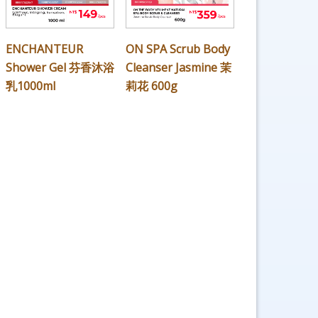
ENCHANTEUR
ON SPA Scrub Body
Shower Gel 芬香沐浴
Cleanser Jasmine 茉
乳1000ml
莉花 600g