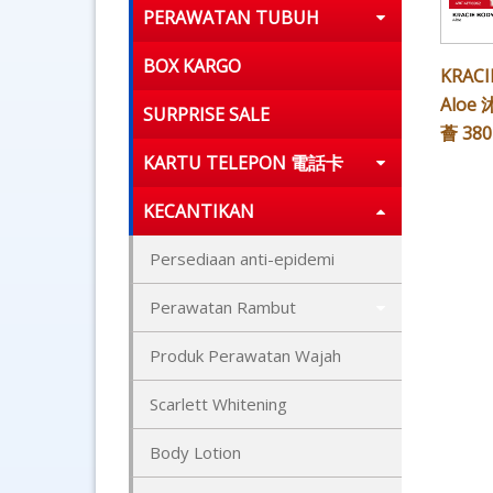
PERAWATAN TUBUH
BOX KARGO
KRACI
Alo
SURPRISE SALE
薈 380
KARTU TELEPON 電話卡
KECANTIKAN
Persediaan anti-epidemi
Perawatan Rambut
Produk Perawatan Wajah
Scarlett Whitening
Body Lotion