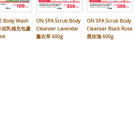
E Body Wash
ON SPA Scrub Body
ON SPA Scrub Body
e 沐浴乳補充包蘆
Cleanser Lavendar
Cleanser Black Rose
ml
薰衣草 600g
黑玫瑰 600g