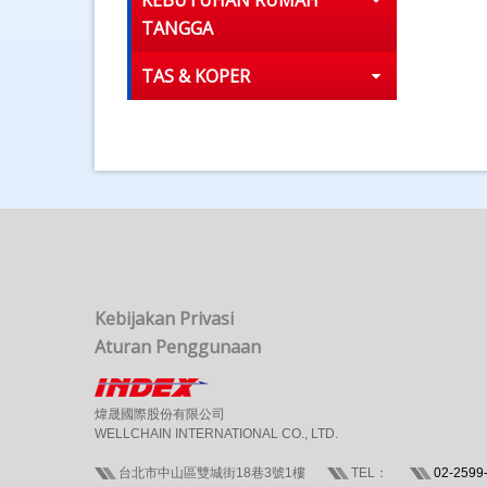
KEBUTUHAN RUMAH
TANGGA
TAS & KOPER
Kebijakan Privasi
Aturan Penggunaan
煒晟國際股份有限公司
WELLCHAIN INTERNATIONAL CO., LTD.
台北市中山區雙城街18巷3號1樓
TEL：
02-2599