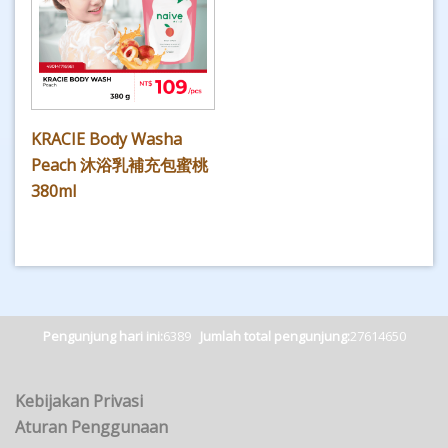
KRACIE Body Washa
Peach 沐浴乳補充包蜜桃
380ml
Pengunjung hari ini:
6389
Jumlah total pengunjung:
27614650
Kebijakan Privasi
Aturan Penggunaan