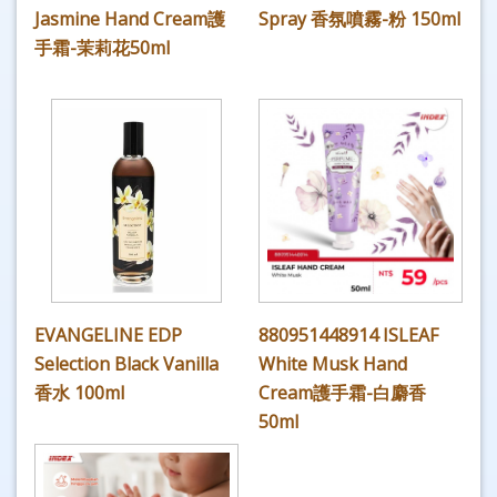
Jasmine Hand Cream護
Spray 香氛噴霧-粉 150ml
手霜-茉莉花50ml
EVANGELINE EDP
880951448914 ISLEAF
Selection Black Vanilla
White Musk Hand
香水 100ml
Cream護手霜-白麝香
50ml