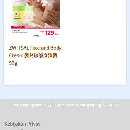
ZWITSAL Face and Body
Cream 嬰兒臉部身體霜
50g
Pengunjung hari ini:
4105
Jumlah total pengunjung:
27629658
Kebijakan Privasi