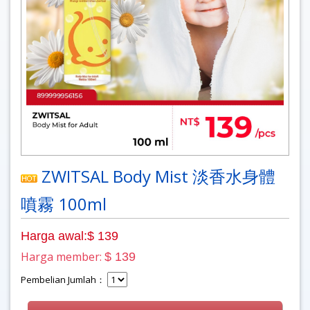
ZWITSAL Body Mist 淡香水身體
噴霧 100ml
Harga awal:$ 139
Harga member:
$ 139
Pembelian Jumlah：