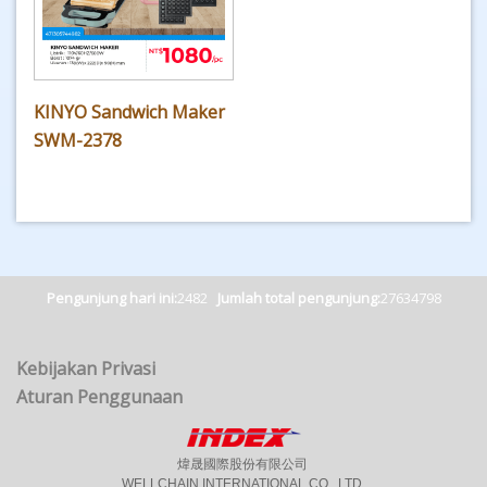
KINYO Sandwich Maker
SWM-2378
Pengunjung hari ini:
2482
Jumlah total pengunjung:
27634798
Kebijakan Privasi
Aturan Penggunaan
煒晟國際股份有限公司
WELLCHAIN INTERNATIONAL CO., LTD.