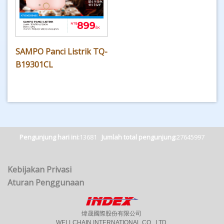
SAMPO Panci Listrik TQ-
B19301CL
Pengunjung hari ini:
13681
Jumlah total pengunjung:
27645997
Kebijakan Privasi
Aturan Penggunaan
煒晟國際股份有限公司
WELLCHAIN INTERNATIONAL CO., LTD.