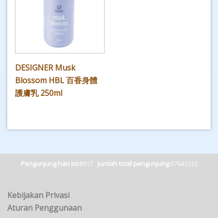
DESIGNER Musk
Blossom HBL 百香身體
護膚乳 250ml
Pengunjung hari ini:
8917
Jumlah total pengunjung:
27641233
Kebijakan Privasi
Aturan Penggunaan