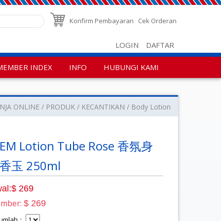
Konfirm Pembayaran
Cek Orderan
LOGIN
DAFTAR
MEMBER INDEX
INFO
HUBUNGI KAMI
NJA ONLINE
PRODUK
KECANTIKAN
Body Lotion
EM Lotion Tube Rose 香氛身
玉 250ml
al:$ 269
ember:
$ 269
 Jumlah：