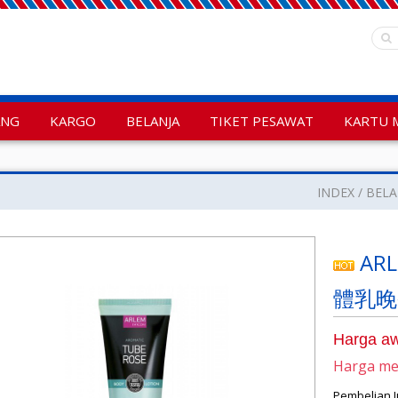
ANG
KARGO
BELANJA
TIKET PESAWAT
KARTU 
INDEX
BELA
ARL
體乳晚香
Harga aw
Harga m
Pembelian