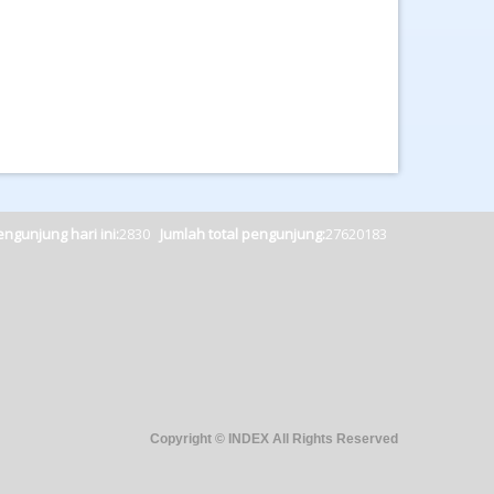
ngunjung hari ini:
2830
Jumlah total pengunjung:
27620183
Copyright © INDEX All Rights Reserved