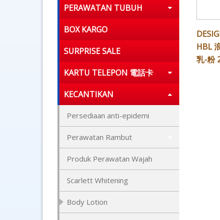
PERAWATAN TUBUH
BOX KARGO
DESIG
HBL
SURPRISE SALE
乳-粉 
KARTU TELEPON 電話卡
KECANTIKAN
Persediaan anti-epidemi
Perawatan Rambut
Produk Perawatan Wajah
Scarlett Whitening
Body Lotion