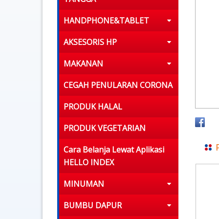
HANDPHONE&TABLET
AKSESORIS HP
MAKANAN
CEGAH PENULARAN CORONA
PRODUK HALAL
PRODUK VEGETARIAN
Cara Belanja Lewat Aplikasi
HELLO INDEX
MINUMAN
BUMBU DAPUR