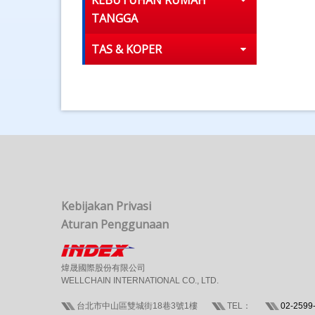
KEBUTUHAN RUMAH
TANGGA
TAS & KOPER
Kebijakan Privasi
Aturan Penggunaan
煒晟國際股份有限公司
WELLCHAIN INTERNATIONAL CO., LTD.
台北市中山區雙城街18巷3號1樓
TEL：
02-2599